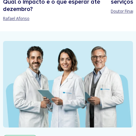
Qual o impacto e o que esperar até
serviços 
dezembro?
Doutor Finan
Rafael Afonso