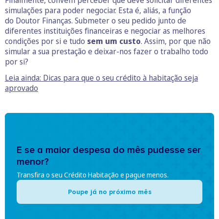
Finalmente, convém perceber que deve solicitar diferentes
simulações para poder negociar. Esta é, aliás, a função
do Doutor Finanças. Submeter o seu pedido junto de
diferentes instituições financeiras e negociar as melhores
condições por si e tudo
sem um custo
. Assim, por que não
simular a sua prestação e deixar-nos fazer o trabalho todo
por si?
Leia ainda: Dicas para que o seu crédito à habitação seja
aprovado
E se a maior despesa do mês pudesse ser
menor?
Transfira o seu Crédito Habitação e pague menos.
Poupe já no próximo mês