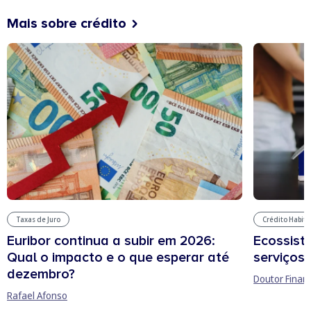
Mais sobre crédito
Taxas de Juro
Crédito Habit
Euribor continua a subir em 2026:
Ecossist
Qual o impacto e o que esperar até
serviços 
dezembro?
Doutor Finan
Rafael Afonso