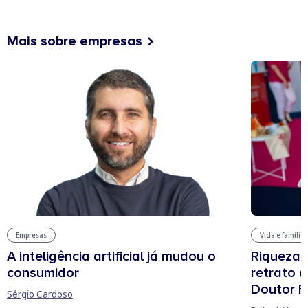
Mais sobre empresas
Vida e família
Empresas
Riqueza, 
A inteligência artificial já mudou o
retrato 
consumidor
Doutor F
Sérgio Cardoso