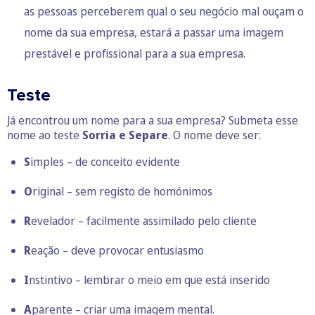
as pessoas perceberem qual o seu negócio mal ouçam o
nome da sua empresa, estará a passar uma imagem
prestável e profissional para a sua empresa.
Teste
Já encontrou um nome para a sua empresa? Submeta esse
nome ao teste
Sorria e Separe
. O nome deve ser:
S
imples – de conceito evidente
O
riginal – sem registo de homónimos
R
evelador – facilmente assimilado pelo cliente
R
eação – deve provocar entusiasmo
I
nstintivo – lembrar o meio em que está inserido
A
parente – criar uma imagem mental.