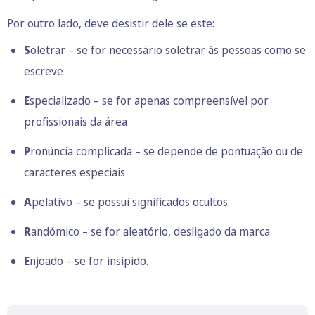
Por outro lado, deve desistir dele se este:
S
oletrar – se for necessário soletrar às pessoas como se
escreve
E
specializado – se for apenas compreensível por
profissionais da área
P
ronúncia complicada – se depende de pontuação ou de
caracteres especiais
A
pelativo – se possui significados ocultos
R
andómico – se for aleatório, desligado da marca
E
njoado – se for insípido.