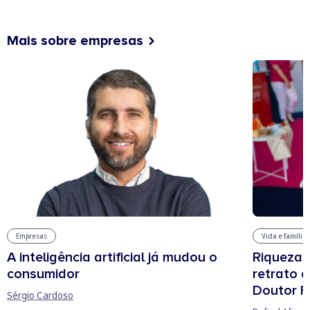
Mais sobre empresas
Vida e família
Empresas
Riqueza, 
A inteligência artificial já mudou o
retrato 
consumidor
Doutor F
Sérgio Cardoso