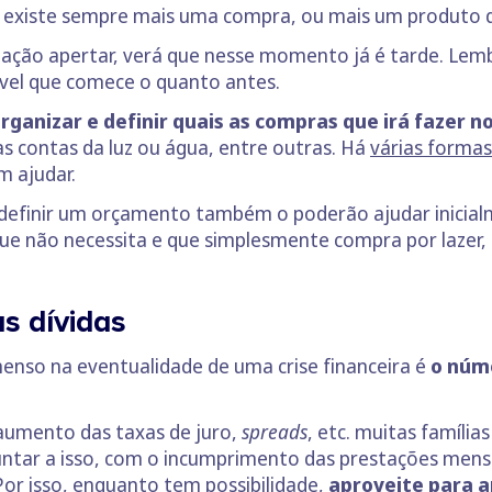
 existe sempre mais uma compra, ou mais um produto qu
ação apertar, verá que nesse momento já é tarde. Lembr
vel que comece o quanto antes.
rganizar e definir quais as compras que irá fazer n
 as contas da luz ou água, entre outras. Há
várias forma
m ajudar.
e definir um orçamento também o poderão ajudar inicial
ue não necessita e que simplesmente compra por lazer, 
s dívidas
enso na eventualidade de uma crise financeira é
o núme
umento das taxas de juro,
spreads
, etc. muitas famíli
juntar a isso, com o incumprimento das prestações mensa
 Por isso, enquanto tem possibilidade,
aproveite para
a