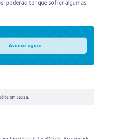
os, poderão ter que sofrer algumas
Avance agora
téria em causa.
t venture Critical TechWorks. Apaixonado