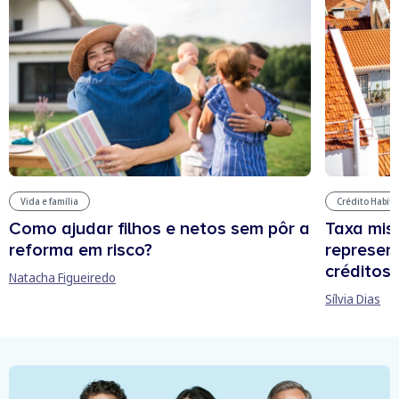
Vida e família
Crédito Habit
Como ajudar filhos e netos sem pôr a
Taxa mis
reforma em risco?
represen
créditos
Natacha Figueiredo
Sílvia Dias