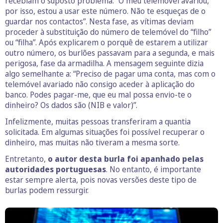
recebiam o suposto problema: “O meu telemóvel avariou,
por isso, estou a usar este número. Não te esqueças de o
guardar nos contactos”. Nesta fase, as vítimas deviam
proceder à substituição do número de telemóvel do “filho”
ou “filha”. Após explicarem o porquê de estarem a utilizar
outro número, os burlões passavam para a segunda, e mais
perigosa, fase da armadilha. A mensagem seguinte dizia
algo semelhante a: “Preciso de pagar uma conta, mas com o
telemóvel avariado não consigo aceder à aplicação do
banco. Podes pagar-me, que eu mal possa envio-te o
dinheiro? Os dados são (NIB e valor)”.
Infelizmente, muitas pessoas transferiram a quantia
solicitada. Em algumas situações foi possível recuperar o
dinheiro, mas muitas não tiveram a mesma sorte.
Entretanto,
o autor desta burla foi apanhado pelas
autoridades portuguesas
. No entanto, é importante
estar sempre alerta, pois novas versões deste tipo de
burlas podem ressurgir.