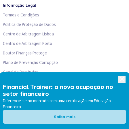
Informação Legal
Termos e Condições
Política de Proteção de Dados
Centro de Arbitragem Lisboa
Centro de Arbitragem Porto
Doutor Finanças Protege
Plano de Prevenção Corrupção
Canal de Denúncias
Livro de Reclamações
Financial Trainer: a nova ocupação no
setor financeiro
Diferencie-se no mercado com uma certificação em Educação
Financeira
Doutor Finanças, Lda
©
2026
Saiba mais