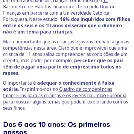
um tema adequado às crianças, como mostra o
1.º
Barómetro de Hábitos Financeiros
feito pelo Doutor
Finanças em parceria com a Universidade Católica
Portuguesa. Neste estudo,
16% dos inquiridos com filhos
entre os seis e os 10 anos disseram que o dinheiro
não é um tema para crianças
.
Mas é importante que as crianças e jovens tenham algumas
competências nesta área. Claro que é improvável que uma
criança de 11 anos saiba compreender as condições de um
crédito, mas pode, por exemplo,
perceber que os pais
têm de pagar uma parte do empréstimo todos os
meses
.
O importante é
adequar o conhecimento à faixa
etária
. Inspirámo-nos no
Quadro de competências
financeiras para as crianças e os jovens na União Europeia
para mostrar alguns temas que pode ir explorando com os
seus filhos.
Dos 6 aos 10 anos: Os primeiros
passos