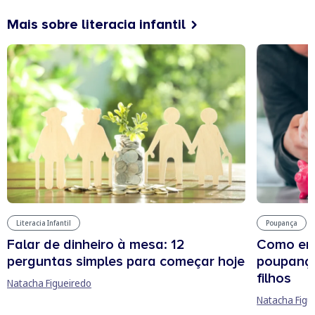
Mais sobre literacia infantil
Literacia Infantil
Poupança
Falar de dinheiro à mesa: 12
Como env
perguntas simples para começar hoje
poupança
filhos
Natacha Figueiredo
Natacha Figu