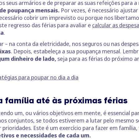
 os seus armários e de preparar as suas refeições para a
 de poupança mensais.
Por vezes, é necessário ajustar
necessário cobrir um imprevisto ou porque nos liberta
te regresso das férias para avaliar e
calcular as despes
ca
.
ar – na conta da eletricidade, nos seguros ou nas despe
ixas
. Depois, estabeleça a sua poupança mensal. Lembr
gum dinheiro de lado,
seja para as férias do próximo a
tégias para poupar no dia a dia
a família até às próximas férias
tendo um, ou vários objetivos em mente, é essencial p
os conjuntos, se todos estiverem a lutar pelo mesmo ser
r prioridades. Este é um exercício para fazer em família
etivos e necessidades de cada um.