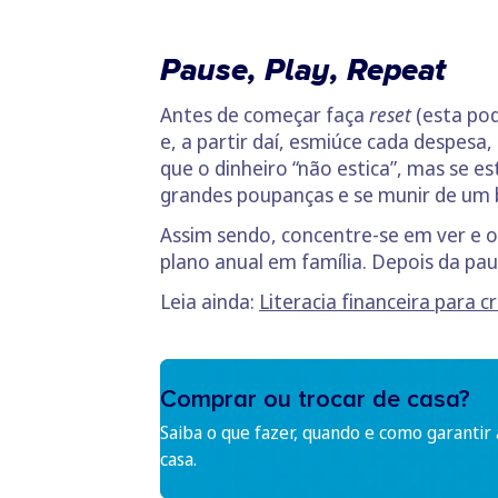
Pause, Play, Repeat
Antes de começar faça
reset
(esta pod
e, a partir daí, esmiúce cada despesa
que o dinheiro “não estica”, mas se 
grandes poupanças e se munir de um 
Assim sendo, concentre-se em ver e ou
plano anual em família. Depois da p
Leia ainda:
Literacia financeira para cr
Comprar ou trocar de casa?
Saiba o que fazer, quando e como garantir
casa.