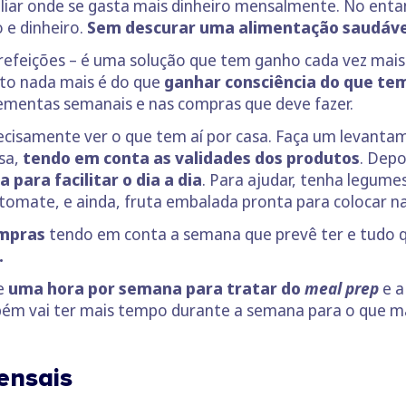
iliar onde se gasta mais dinheiro mensalmente. No en
 e dinheiro.
Sem descurar uma alimentação saudável 
 refeições – é uma solução que tem ganho cada vez mai
ito nada mais é do que
ganhar consciência do que tem
m ementas semanais e nas compras que deve fazer.
ecisamente ver o que tem aí por casa. Faça um levanta
nsa,
tendo em conta as validades dos produtos
. Depo
para facilitar o dia a dia
. Para ajudar, tenha legumes
tomate, e ainda, fruta embalada pronta para colocar n
ompras
tendo em conta a semana que prevê ter e tudo q
.
ve
uma hora por semana para tratar do
meal prep
e a
ém vai ter mais tempo durante a semana para o que ma
ensais