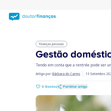
Saltar
para
conteúdo
principal
Finanças pessoais
Gestão doméstic
Tendo em conta que a rentrée pode ser um 
Artigo por:
Bárbara do Carmo
15 Setembro 20
0
Gostos
Partilhar artigo