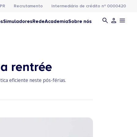
PR
Recrutamento
Intermediário de crédito nº 0000420
os
Simuladores
Rede
Academia
Sobre nós
a rentrée
ca eficiente neste pós-férias.