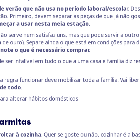
e verão que não usa no período laboral/escola
r. De
ção. Primeiro, devem separar as peças de que já não gos
eçar a usar nesta meia estação.
ão serve nem satisfaz uns, mas que pode servir a outros
de ouro). Separe ainda o que está em condições para da
note o que é necessário comprar.
 ser infalível em tudo o que a uma casa e família diz res
 regra funcionar deve mobilizar toda a família. Vai libe
 de todo
.
para alterar hábitos domésticos
armitas
voltar à cozinha
. Quer se goste ou não, cozinhar é a b