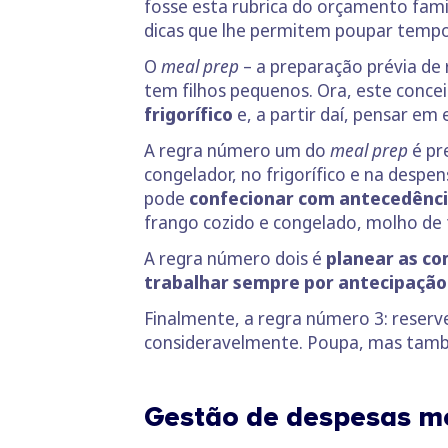
fosse esta rubrica do orçamento fam
dicas que lhe permitem poupar tempo
O
meal prep
– a preparação prévia de
tem filhos pequenos. Ora, este conce
frigorífico
e, a partir daí, pensar e
A regra número um do
meal prep
é pr
congelador, no frigorífico e na despe
pode
confecionar com antecedência 
frango cozido e congelado, molho de 
A regra número dois é
planear as c
trabalhar sempre por antecipação
Finalmente, a regra número 3: reser
consideravelmente. Poupa, mas tamb
Gestão de despesas m