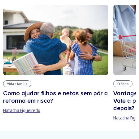
Vida e família
Crédito
Como ajudar filhos e netos sem pôr a
Vantagen
reforma em risco?
Vale a p
depois?
Natacha Figueiredo
Natacha Figu