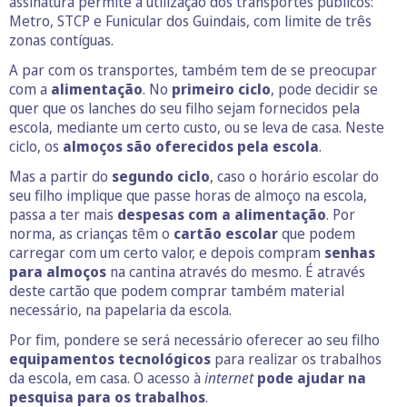
assinatura permite a utilização dos transportes públicos:
Metro, STCP e Funicular dos Guindais, com limite de três
zonas contíguas.
A par com os transportes, também tem de se preocupar
com a
alimentação
. No
primeiro ciclo
, pode decidir se
quer que os lanches do seu filho sejam fornecidos pela
escola, mediante um certo custo, ou se leva de casa. Neste
ciclo, os
almoços são oferecidos pela escola
.
Mas a partir do
segundo ciclo
, caso o horário escolar do
seu filho implique que passe horas de almoço na escola,
passa a ter mais
despesas com a alimentação
. Por
norma, as crianças têm o
cartão escolar
que podem
carregar com um certo valor, e depois compram
senhas
para almoços
na cantina através do mesmo. É através
deste cartão que podem comprar também material
necessário, na papelaria da escola.
Por fim, pondere se será necessário oferecer ao seu filho
equipamentos tecnológicos
para realizar os trabalhos
da escola, em casa. O acesso à
internet
pode ajudar na
pesquisa para os trabalhos
.