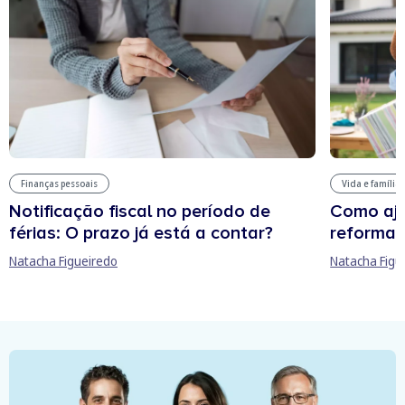
Finanças pessoais
Vida e família
Notificação fiscal no período de
Como aju
férias: O prazo já está a contar?
reforma 
Natacha Figueiredo
Natacha Figu