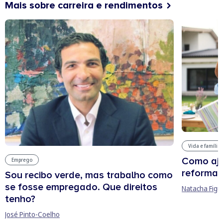
Mais sobre carreira e rendimentos
Vida e família
Como aju
Emprego
reforma 
Sou recibo verde, mas trabalho como
se fosse empregado. Que direitos
Natacha Figu
tenho?
José Pinto-Coelho