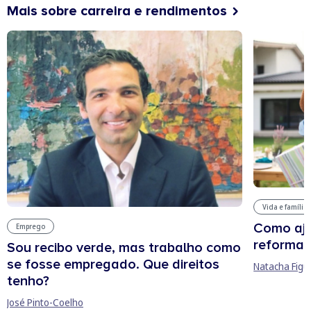
Mais sobre carreira e rendimentos
Vida e família
Como aju
Emprego
reforma 
Sou recibo verde, mas trabalho como
se fosse empregado. Que direitos
Natacha Figu
tenho?
José Pinto-Coelho