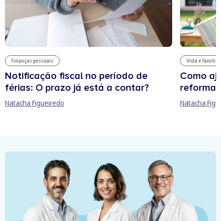
Finanças pessoais
Vida e família
Notificação fiscal no período de
Como aju
férias: O prazo já está a contar?
reforma 
Natacha Figueiredo
Natacha Figu