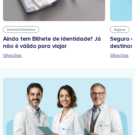
Literacia Financeira
Seguros
Ainda tem Bilhete de Identidade? Já
Seguro d
não é válido para viajar
destinos
Sílvia Dias
Sílvia Dias