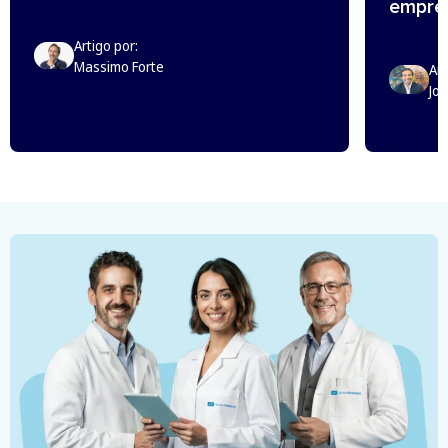
empreg
Artigo por:
Massimo Forte
Art
Jo