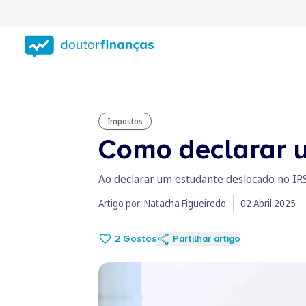
Saltar
para
conteúdo
principal
Impostos
Como declarar u
Ao declarar um estudante deslocado no IR
Artigo por:
Natacha Figueiredo
02 Abril 2025
2
Gostos
Partilhar artigo