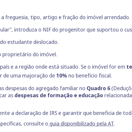
e a freguesia, tipo, artigo e fração do imóvel arrendado.
tular”, introduza o NIF do progenitor que suportou o cus
F do estudante deslocado.
o proprietário do imóvel.
o país e a região onde está situado. Se o imóvel for em
te
iar de uma majoração de
10%
no benefício fiscal.
 as despesas do agregado familiar no
Quadro 6
(Deduçõe
car as
despesas de formação e educação
relacionad
te a declaração de IRS e garantir que beneficia de tod
pecíficas, consulte o
guia disponibilizado pela AT
.