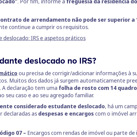
ocado”
. Por fim, informe a
freguesia da residência d
contrato de arrendamento não pode ser superior a
e continue a cumprir os requisitos.
deslocado: IRS e aspetos práticos
dante deslocado no IRS?
mático
ou precisa de corrigir/adicionar informações à 
xos. Muitos dos dados já surgem automaticamente preen
. A declaração tem uma
folha de rosto com 14 quadro
o seu caso e ao seu agregado familiar.
ente considerado estudante deslocado
, há um camp
er declaradas as
despesas e encargos
com o imóvel ar
ódigo
07 –
Encargos com rendas de imóvel ou parte de 