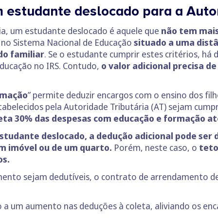
estudante deslocado para a Autor
ia, um estudante deslocado é aquele que
não tem mais
 no Sistema Nacional de Educação
situado a uma distâ
o familiar
. Se o estudante cumprir estes critérios, há
ducação no IRS. Contudo,
o valor adicional precisa d
rmação
” permite deduzir encargos com o ensino dos fi
abelecidos pela Autoridade Tributária (AT) sejam cumpri
leta 30% das despesas com educação e formação até
studante deslocado, a dedução adicional pode ser 
 imóvel ou de um quarto.
Porém, neste caso, o
tet
os.
ento sejam dedutíveis, o contrato de arrendamento de
to a um aumento nas deduções à coleta, aliviando os enc