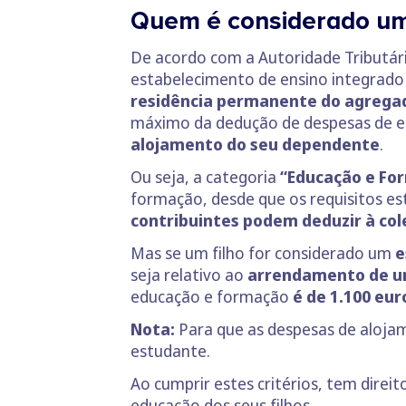
Quem é considerado um 
De acordo com a Autoridade Tributár
estabelecimento de ensino integrado
residência permanente do agregad
máximo da dedução de despesas de e
alojamento do seu dependente
.
Ou seja, a categoria
“Educação e Fo
formação, desde que os requisitos est
contribuintes podem deduzir à co
Mas se um filho for considerado um
e
seja relativo ao
arrendamento de um
educação e formação
é de 1.100 eur
Nota:
Para que as despesas de alojam
estudante.
Ao cumprir estes critérios, tem direi
educação dos seus filhos.