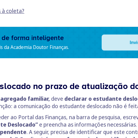
 à coleta?
 de forma inteligente
Inv
is da Academia Doutor Finanças.
slocado no prazo de atualização d
 agregado familiar,
deve
declarar o estudante deslo
ção: a comunicação do estudante deslocado não é feita
eder ao Portal das Finanças, na barra de pesquisa, escr
nte Deslocado”
e preencha as informações necessárias. V
ependente
. A seguir, precisa de identificar que este co