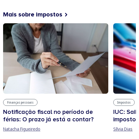
Mais sobre impostos
Finanças pessoais
Impostos
Notificação fiscal no período de
IUC: Sai
férias: O prazo já está a contar?
imposto 
Natacha Figueiredo
Sílvia Dias