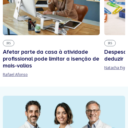
IRS
IRS
Afetar parte da casa à atividade
Despesas
profissional pode limitar a isenção de
deduzir n
mais-valias
Natacha Figu
Rafael Afonso