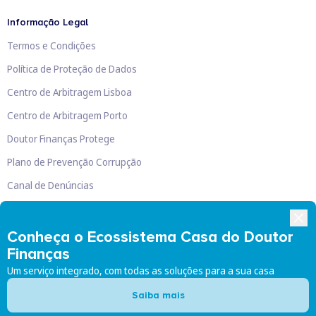
Informação Legal
Termos e Condições
Política de Proteção de Dados
Centro de Arbitragem Lisboa
Centro de Arbitragem Porto
Doutor Finanças Protege
Plano de Prevenção Corrupção
Canal de Denúncias
Livro de Reclamações
Conheça o Ecossistema Casa do Doutor
Finanças
Um serviço integrado, com todas as soluções para a sua casa
Doutor Finanças, Lda
©
2026
Saiba mais