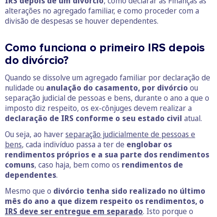
IRS depois de um divórcio
, como declarar às Finanças as
alterações no agregado familiar, e como proceder com a
divisão de despesas se houver dependentes.
Como funciona o primeiro IRS depois
do divórcio?
Quando se dissolve um agregado familiar por declaração de
nulidade ou
anulação do casamento, por divórcio
ou
separação judicial de pessoas e bens, durante o ano a que o
imposto diz respeito, os ex-cônjuges devem realizar a
declaração de IRS conforme o seu estado civil
atual.
Ou seja, ao haver
separação judicialmente de pessoas e
bens
, cada indivíduo passa a ter de
englobar os
rendimentos próprios e a sua parte dos rendimentos
comuns
, caso haja, bem como os
rendimentos de
dependentes
.
Mesmo que o
divórcio tenha sido realizado no
último
mês do ano a que dizem respeito os rendimentos, o
IRS deve ser entregue em separado
. Isto porque o