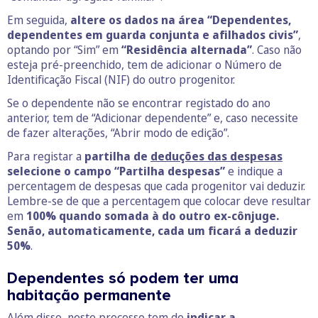
Em seguida,
altere os dados na área “Dependentes,
dependentes em guarda conjunta e afilhados civis”
,
optando por “Sim” em
“Residência alternada”
. Caso não
esteja pré-preenchido, tem de adicionar o Número de
Identificação Fiscal (NIF) do outro progenitor.
Se o dependente não se encontrar registado do ano
anterior, tem de “Adicionar dependente” e, caso necessite
de fazer alterações, “Abrir modo de edição”.
Para registar a
partilha de
deduções das despesas
selecione o campo “Partilha despesas”
e indique a
percentagem de despesas que cada progenitor vai deduzir.
Lembre-se de que a percentagem que colocar deve resultar
em
100% quando somada à do outro ex-cônjuge.
Senão, automaticamente, cada um ficará a deduzir
50%
.
Dependentes só podem ter uma
habitação permanente
Além disso, neste processo tem de
indicar a