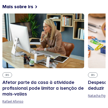
Mais sobre irs
IRS
IRS
Afetar parte da casa à atividade
Despesas
profissional pode limitar a isenção de
deduzir n
mais-valias
Natacha Figu
Rafael Afonso