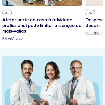
IRS
IRS
Afetar parte da casa à atividade
Despesas
profissional pode limitar a isenção de
deduzir n
mais-valias
Natacha Figu
Rafael Afonso