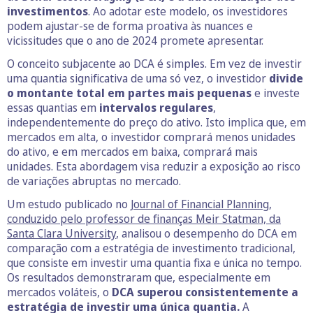
investimentos
. Ao adotar este modelo, os investidores
podem ajustar-se de forma proativa às nuances e
vicissitudes que o ano de 2024 promete apresentar.
O conceito subjacente ao DCA é simples. Em vez de investir
uma quantia significativa de uma só vez, o investidor
divide
o montante total em partes mais pequenas
e investe
essas quantias em
intervalos regulares
,
independentemente do preço do ativo. Isto implica que, em
mercados em alta, o investidor comprará menos unidades
do ativo, e em mercados em baixa, comprará mais
unidades. Esta abordagem visa reduzir a exposição ao risco
de variações abruptas no mercado.
Um estudo publicado no
Journal of Financial Planning,
conduzido pelo professor de finanças Meir Statman, da
Santa Clara University
, analisou o desempenho do DCA em
comparação com a estratégia de investimento tradicional,
que consiste em investir uma quantia fixa e única no tempo.
Os resultados demonstraram que, especialmente em
mercados voláteis, o
DCA superou consistentemente a
estratégia de investir uma única quantia.
A