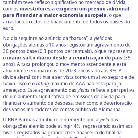
também teve reflexo significativo no mercado de dívida,
com os
investidores a exigirem um prémio adicional
para financiar a maior economia europeia
, o que
arrastou os custos de financiamento de todos os países do
euro.
No dia seguinte ao anúncio da “bazuca”, a
yield
das
obrigações alemãs a 10 anos registou um agravamento de
30 pontos base (0,3 pontos percentuais), o que representa
o
maior salto diário desde a reunificação do país
(35
anos). A taxa prolongou o movimento ascendente e está
atualmente em máximos de 2023 encostada aos 3%. A
dívida alemã continua a ser vista como um ativo seguro e de
baixo risco e o
rating
máximo de AAA não está para já
ameaçado. Este agravamento das
yields
reflete a perspetiva
de um aumento significativo de emissões de dívida para
financiar o aumento de despesa, bem como a deterioração
dos vários indicadores de contas pública da Alemanha.
O BNP Paribas admitiu recentemente que a
yield
das
obrigações alemãs pode atingir 4%, regressando assim aos
níveis registados na grande crise financeira do final da