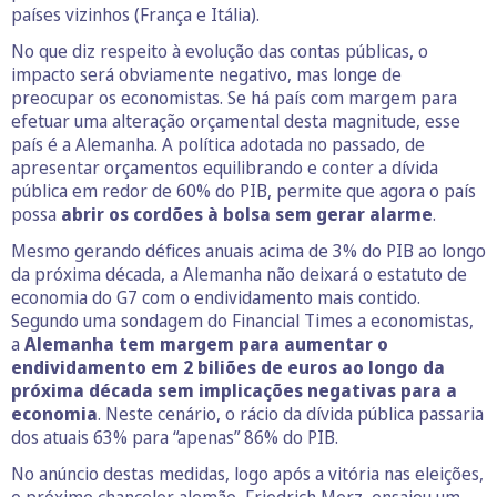
países vizinhos (França e Itália).
No que diz respeito à evolução das contas públicas, o
impacto será obviamente negativo, mas longe de
preocupar os economistas. Se há país com margem para
efetuar uma alteração orçamental desta magnitude, esse
país é a Alemanha. A política adotada no passado, de
apresentar orçamentos equilibrando e conter a dívida
pública em redor de 60% do PIB, permite que agora o país
possa
abrir os cordões à bolsa sem gerar alarme
.
Mesmo gerando défices anuais acima de 3% do PIB ao longo
da próxima década, a Alemanha não deixará o estatuto de
economia do G7 com o endividamento mais contido.
Segundo uma sondagem do Financial Times a economistas,
a
Alemanha tem margem para aumentar o
endividamento em 2 biliões de euros ao longo da
próxima década sem implicações negativas para a
economia
. Neste cenário, o rácio da dívida pública passaria
dos atuais 63% para “apenas” 86% do PIB.
No anúncio destas medidas, logo após a vitória nas eleições,
o próximo chanceler alemão, Friedrich Merz, ensaiou um