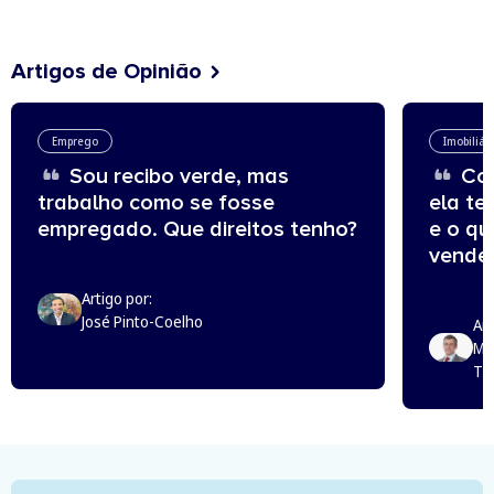
Artigos de Opinião
Emprego
Imobiliár
Sou recibo verde, mas
Com
trabalho como se fosse
ela te
empregado. Que direitos tenho?
e o q
vende
Artigo por:
José Pinto-Coelho
Art
Mi
Th