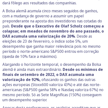
dará fôlego aos resultados das companhias.
A Bolsa alemã acumula cinco meses seguidos de ganhos,
com a mudança de governo a assumir um papel
preponderante na aposta dos investidores nas cotadas do
país.
Desde que o Executivo de Olaf Scholz começou a
colapsar, em meados de novembro do ano passado, o
DAX acumula uma valorização de 20%
. Desde as
eleições de 23 de fevereiro, o índice sobe 5%, um
desempenho que ganha maior relevância pois no mesmo
período o norte-americano S&P500 entrou em correção
(queda de 10% face a máximos).
Alargando o horizonte temporal, o desempenho da Bolsa
alemã é ainda mais extraordinário.
Desde os mínimos de
finais de setembro de 2022, o DAX acumula uma
valorização de 92%,
ofuscando os ganhos das outras
ações europeias (Stoxx600 valoriza 43%) e até das norte-
americanas (S&P500 ganha 58% e Nasdaq valoriza 67%) no
mesmo período. Só as Sete Magníficas (150%) conseguem
um desempenho superior.
Apesar desta performance, os analistas acreditam que as