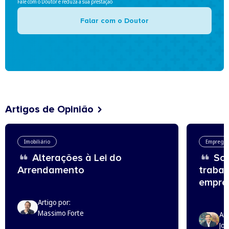
Fale com o Doutor e reduza a sua prestação
Falar com o Doutor
Artigos de Opinião
Imobiliário
Emprego
Alterações à Lei do
Sou
Arrendamento
trabal
empreg
Artigo por:
Massimo Forte
Art
Jo