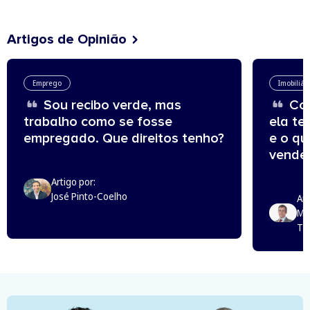
Artigos de Opinião
Emprego
Imobiliár
Sou recibo verde, mas
Com
trabalho como se fosse
ela te
empregado. Que direitos tenho?
e o q
vende
Artigo por:
José Pinto-Coelho
Art
Mi
Th