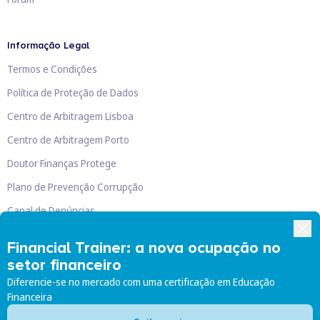
Informação Legal
Termos e Condições
Política de Proteção de Dados
Centro de Arbitragem Lisboa
Centro de Arbitragem Porto
Doutor Finanças Protege
Plano de Prevenção Corrupção
Canal de Denúncias
Livro de Reclamações
Financial Trainer: a nova ocupação no
setor financeiro
Diferencie-se no mercado com uma certificação em Educação
Financeira
Doutor Finanças, Lda
©
2026