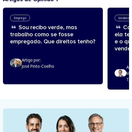
Emprego
Imobiliár
Sou recibo verde, mas
Com
trabalho como se fosse
ela te
empregado. Que direitos tenho?
e o q
vende
Artigo por:
José Pinto-Coelho
Art
Mi
Th