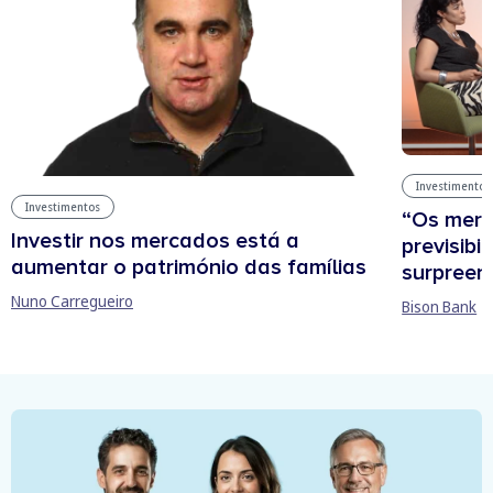
Investimentos
Investimentos
“Os mer
Investir nos mercados está a
previsibi
aumentar o património das famílias
surpree
Nuno Carregueiro
Bison Bank