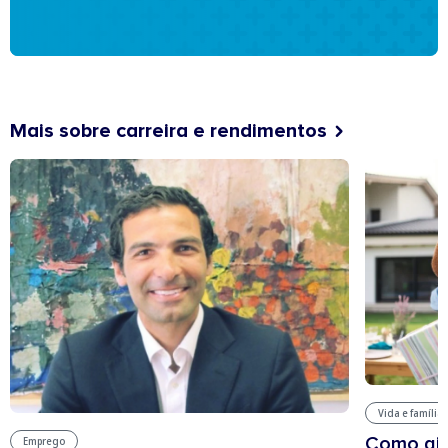
Mais sobre carreira e rendimentos
Vida e família
Como aju
Emprego