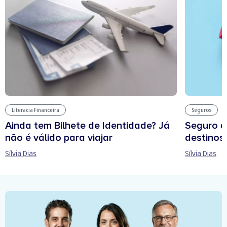
Literacia Financeira
Seguros
Ainda tem Bilhete de Identidade? Já
Seguro d
não é válido para viajar
destinos
Sílvia Dias
Sílvia Dias