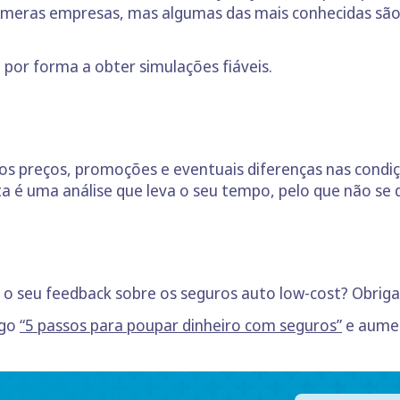
númeras empresas, mas algumas das mais conhecidas sã
 por forma a obter simulações fiáveis.
s preços, promoções e eventuais diferenças nas condiç
a é uma análise que leva o seu tempo, pelo que não se d
s o seu feedback sobre os seguros auto low-cost? Obriga
igo
“5 passos para poupar dinheiro com seguros”
e aumen