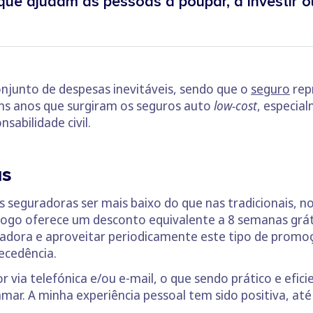
ue ajudam as pessoas a poupar, a investir ou
njunto de despesas inevitáveis, sendo que o
seguro
repr
uns anos que surgiram os seguros auto
low-cost
, especia
sabilidade civil.
as
s seguradoras ser mais baixo do que nas tradicionais,
 Logo oferece um desconto equivalente a 8 semanas grát
adora e aproveitar periodicamente este tipo de promo
ecedência.
r via telefónica e/ou e-mail, o que sendo prático e efi
amar. A minha experiência pessoal tem sido positiva, até