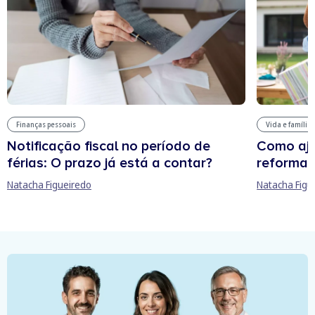
Finanças pessoais
Vida e família
Notificação fiscal no período de
Como aju
férias: O prazo já está a contar?
reforma 
Natacha Figueiredo
Natacha Figu