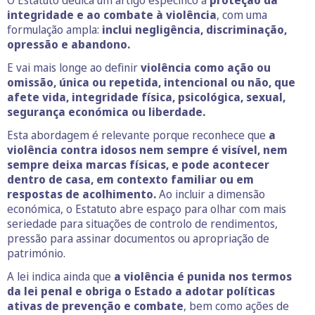
O Estatuto dedica um artigo específico à
proteção da
integridade e ao combate à violência
, com uma
formulação ampla:
inclui negligência, discriminação,
opressão e abandono.
E vai mais longe ao definir
violência como ação ou
omissão, única ou repetida, intencional ou não, que
afete vida, integridade física, psicológica, sexual,
segurança económica ou liberdade.
Esta abordagem é relevante porque reconhece que
a
violência contra idosos nem sempre é visível, nem
sempre deixa marcas físicas, e pode acontecer
dentro de casa, em contexto familiar ou em
respostas de acolhimento.
Ao incluir a dimensão
económica, o Estatuto abre espaço para olhar com mais
seriedade para situações de controlo de rendimentos,
pressão para assinar documentos ou apropriação de
património.
A lei indica ainda que
a violência é punida nos termos
da lei penal e obriga o Estado a adotar políticas
ativas de prevenção e combate
, bem como ações de