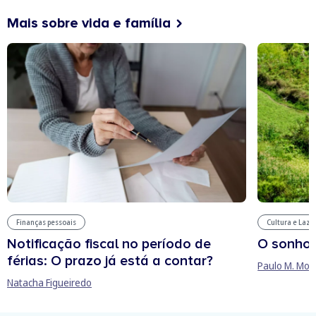
Mais sobre vida e família
Finanças pessoais
Cultura e Laze
Notificação fiscal no período de
O sonho
férias: O prazo já está a contar?
Paulo M. Mor
Natacha Figueiredo