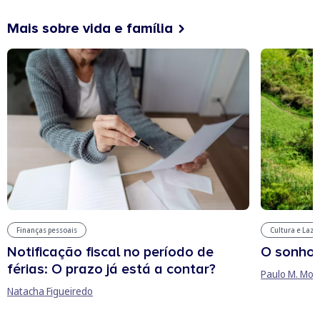
Mais sobre vida e família
Finanças pessoais
Cultura e Laze
Notificação fiscal no período de
O sonho
férias: O prazo já está a contar?
Paulo M. Mor
Natacha Figueiredo