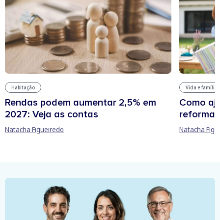
Habitação
Vida e família
Rendas podem aumentar 2,5% em
Como aju
2027: Veja as contas
reforma 
Natacha Figueiredo
Natacha Figu