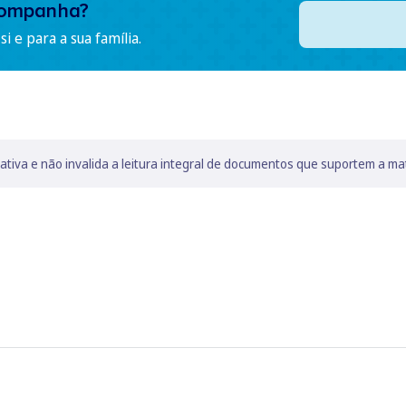
companha?
i e para a sua família.
lativa e não invalida a leitura integral de documentos que suportem a ma