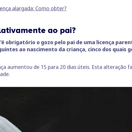
icença alargada: Como obter?
elativamente ao pai?
“é obrigatório o gozo pelo pai de uma licença parent
guintes ao nascimento da criança, cinco dos quais
ença aumentou de 15 para 20 dias úteis. Esta alteração 
dade.