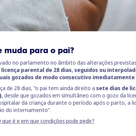
e muda para o pai?
ado no parlamento no âmbito das alterações prevista
 licença parental de 28 dias, seguidos ou interpolad
quais gozados de modo consecutivo imediatamente 
ça de 28 dias, “o pai tem ainda direito a
sete dias de li
),
desde que gozados em simultâneo com o gozo da licenç
pitalar da criança durante o período após o parto, a li
ão do internamento”.
 que é e em que condições pode pedir?