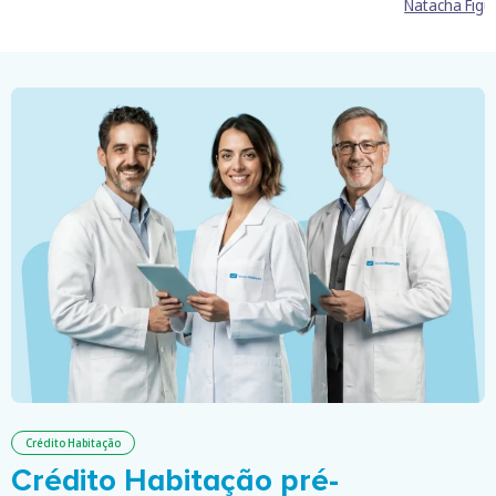
Natacha Figu
Crédito Habitação
Crédito Habitação pré-