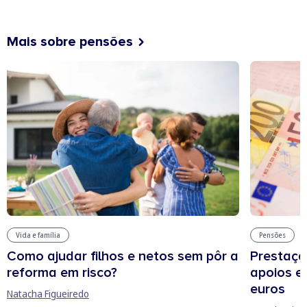
Mais sobre pensões
Vida e família
Pensões
Como ajudar filhos e netos sem pôr a
Prestação
reforma em risco?
apoios e 
euros
Natacha Figueiredo