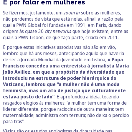
E por falar em mulheres
Se fizermos, justamente, um
zoom in
sobre as mulheres,
não perdemos de vista que está nelas, afinal, a razão pela
qual a PWN Global foi fundada em 1991, em Paris, dando
origem às quase 30
city networks
que hoje existem, entre as
quais a PWN Lisbon, de que faço parte, criada em 2011.
E porque estas iniciativas associativas não são em vão,
lembro que há uns meses, antecipando aquilo que haveria
de ser a Jornada Mundial da Juventude em Lisboa,
o Papa
Francisco concedeu uma entrevista à jornalista Maria
João Avillez, em que a propósito da diversidade que
introduziu na estrutura de poder hierárquica do
Vaticano, lembrou que “a mulher não é uma moda
feminista, mas um ato de justiça que culturalmente
estava posto de lado”
. E aprofundou a ideia, tecendo
rasgados elogios às mulheres: “a mulher tem uma forma de
liderar diferente, porque raciocina de outra maneira; tem
maternalidade; administra com ternura; não deixa o perdido
para trás”.
Vários são os estudos apologistas da diversidade nas