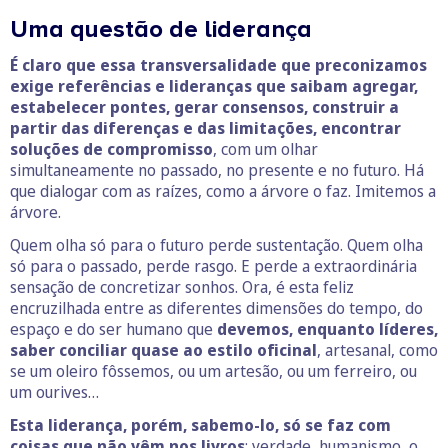
Uma questão de liderança
É claro que essa transversalidade que preconizamos
exige referências e lideranças que saibam agregar,
estabelecer pontes, gerar consensos, construir a
partir das diferenças e das limitações, encontrar
soluções de compromisso
, com um olhar
simultaneamente no passado, no presente e no futuro. Há
que dialogar com as raízes, como a árvore o faz. Imitemos a
árvore.
Quem olha só para o futuro perde sustentação. Quem olha
só para o passado, perde rasgo. E perde a extraordinária
sensação de concretizar sonhos. Ora, é esta feliz
encruzilhada entre as diferentes dimensões do tempo, do
espaço e do ser humano que
devemos, enquanto líderes,
saber conciliar quase ao estilo oficinal
, artesanal, como
se um oleiro fôssemos, ou um artesão, ou um ferreiro, ou
um ourives…
E
sta liderança, porém, sabemo-lo, só se faz com
coisas que não vêm nos livros
: verdade, humanismo, o