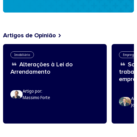
Artigos de Opinião
Imobiliário
Emprego
Alterações à Lei do
Sou
Arrendamento
trabal
empreg
Artigo por:
Massimo Forte
Art
Jo