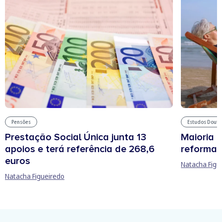
Pensões
Estudos Douto
Prestação Social Única junta 13
Maioria 
apoios e terá referência de 268,6
reforma 
euros
Natacha Figu
Natacha Figueiredo