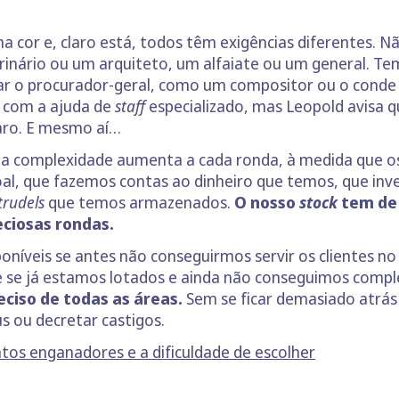
ma cor e, claro está, todos têm exigências diferentes
erinário ou um arquiteto, um alfaiate ou um general. T
sar o procurador-geral, como um compositor ou o conde
 com a ajuda de
staff
especializado, mas Leopold avisa 
laro. E mesmo aí…
a complexidade aumenta a cada ronda, à medida que o
l, que fazemos contas ao dinheiro que temos, que inve
trudels
que temos armazenados.
O nosso
stock
tem de 
eciosas rondas.
poníveis se antes não conseguirmos servir os clientes n
e se já estamos lotados e ainda não conseguimos compl
ciso de todas as áreas.
Sem se ficar demasiado atrás
s ou decretar castigos.
tos enganadores e a dificuldade de escolher