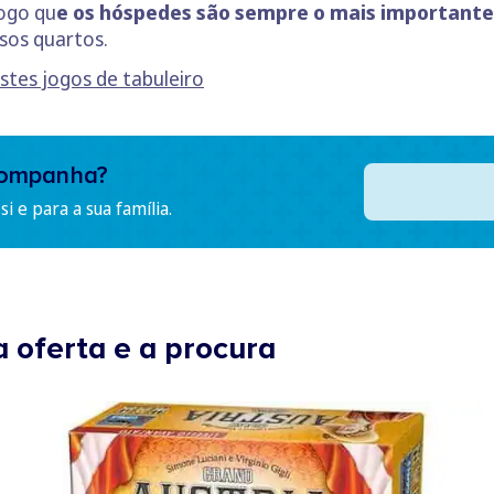
logo qu
e os hóspedes são sempre o mais importante
sos quartos.
es jogos de tabuleiro
companha?
i e para a sua família.
 oferta e a procura