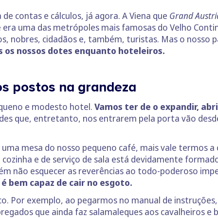
de contas e cálculos, já agora. A Viena que
Grand Austri
que era uma das metrópoles mais famosas do Velho Conti
cos, nobres, cidadãos e, também, turistas. Mas o nosso p
s os nossos dotes enquanto hoteleiros.
hos postos na grandeza
queno e modesto hotel.
Vamos ter de o expandir, abr
des que, entretanto, nos entrarem pela porta vão desde
m uma mesa do nosso pequeno café, mais vale termos a 
e cozinha e de serviço de sala está devidamente forma
vém não esquecer as reverências ao todo-poderoso imp
 é bem capaz de cair no esgoto.
co. Por exemplo, ao pegarmos no manual de instruções,
egados que ainda faz salamaleques aos cavalheiros e b