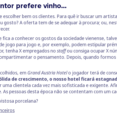
intor prefere vinho…
 escolher bem os clientes. Para quê ir buscar um artist
u gosto? A oferta tem de se adequar à procura; ou, neste
ecer.
 fica a conhecer os gostos da sociedade vienense, talve
de jogo para jogo e, por exemplo, podem estipular pré
dor, tenha X empregados no
staff
ou consiga ocupar X núm
 compartimentar o pensamento. Depois, quando formos 
colhidos, em
Grand Austria Hotel
o jogador terá de cons
lida de crescimento, o nosso hotel ficará estagna
r uma clientela cada vez mais sofisticada e exigente. Af
ue. As pessoas desta época não se contentam com um ca
vistosa porcelana?
nceiros