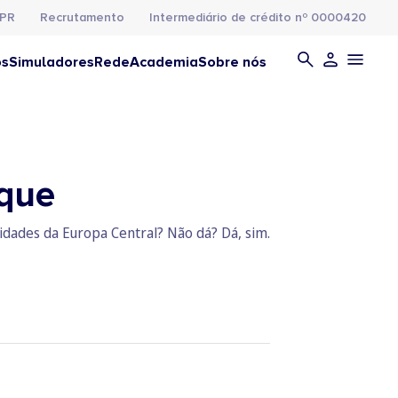
PR
Recrutamento
Intermediário de crédito nº 0000420
os
Simuladores
Rede
Academia
Sobre nós
ique
idades da Europa Central? Não dá? Dá, sim.