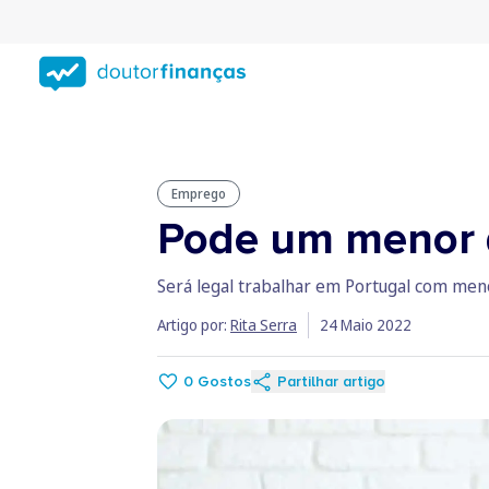
Saltar
para
conteúdo
principal
Emprego
Pode um menor d
Será legal trabalhar em Portugal com meno
Artigo por:
Rita Serra
24 Maio 2022
0
Gostos
Partilhar artigo