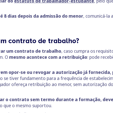
iar do
e
statuto de trabalhador-estudante
, pelo qu
é 8 dias depois da admissão do menor
, comunicá-la 
um contrato de trabalho?
rar um contrato de trabalho
, caso cumpra os requisi
am. O
mesmo acontece com a retribuição
: pode receb
rem opor-se ou revogar a autorização já fornecida, 
o se tiver fundamento para a frequência de estabeleci
gador ofereça retribuição ao menor, sem autorização d
ar o contrato sem termo durante a formação, de
ão que o mesmo suportou.