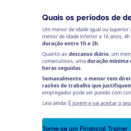
Quais os períodos de 
Um menor de idade igual ou superior 
menor de idade inferior a 16 anos, 4h
duração entre 1h e 2h
.
Quanto ao
descanso diário
, um meno
consecutivos, uma
duração mínima d
horas seguidas
.
Semanalmente
,
o menor tem direit
razões de trabalho que justifique
empregador pode ser punido com con
Leia ainda:
É jovem e vai aceitar o se
Torne-se um Financial Trainer