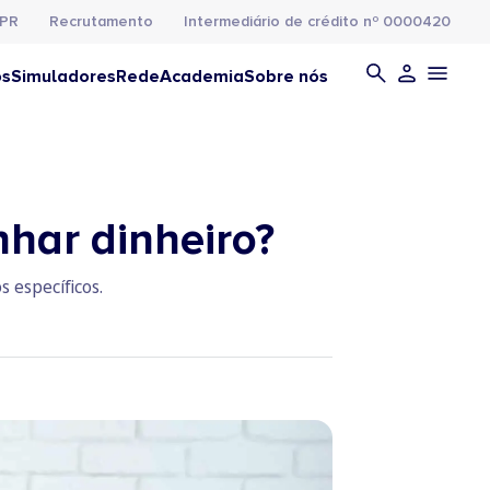
PR
Recrutamento
Intermediário de crédito nº 0000420
os
Simuladores
Rede
Academia
Sobre nós
har dinheiro?
 específicos.