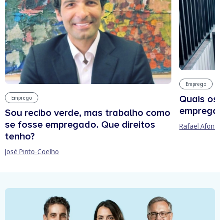
Emprego
Quais os
Emprego
empregab
Sou recibo verde, mas trabalho como
se fosse empregado. Que direitos
Rafael Afons
tenho?
José Pinto-Coelho