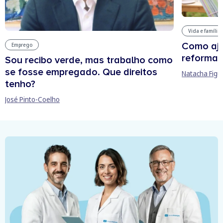
Vida e família
Como aju
Emprego
reforma 
Sou recibo verde, mas trabalho como
se fosse empregado. Que direitos
Natacha Figu
tenho?
José Pinto-Coelho