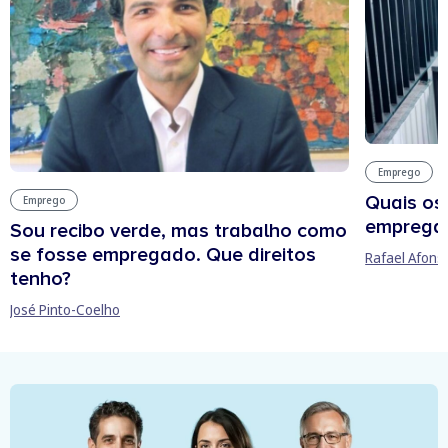
Emprego
Quais os
Emprego
empregab
Sou recibo verde, mas trabalho como
se fosse empregado. Que direitos
Rafael Afons
tenho?
José Pinto-Coelho