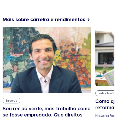
Mais sobre carreira e rendimentos
Vida e família
Como aju
Emprego
reforma 
Sou recibo verde, mas trabalho como
se fosse empregado. Que direitos
Natacha Figu