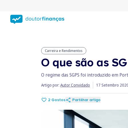
Saltar
para
conteúdo
principal
Carreira e Rendimentos
O que são as SGP
O regime das SGPS foi introduzido em Portu
Artigo por:
Autor Convidado
17 Setembro 202
2
Gostos
Partilhar artigo