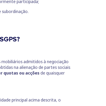
ormente participada;
e subordinação.
s SGPS?
s mobiliários admitidos à negociação
tidas na alienação de partes sociais
er quotas ou acções
de quaisquer
dade principal acima descrita, o