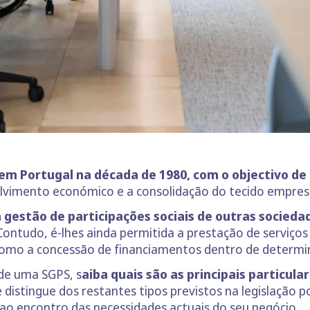
 em Portugal na década de 1980, com o objectivo de
vimento económico e a consolidação do tecido empresa
 gestão de participações sociais de outras socieda
Contudo, é-lhes ainda permitida a prestação de serviço
como a concessão de financiamentos dentro de determi
de uma SGPS, s
aiba quais são as principais particul
distingue dos restantes tipos previstos na legislação p
ao encontro das necessidades actuais do seu negócio.