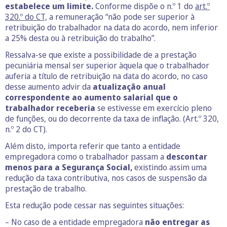
estabelece um limite.
Conforme dispõe o n.º 1 do
art.º
320.º do CT,
a remuneração “não pode ser superior à
retribuição do trabalhador na data do acordo, nem inferior
a 25% desta ou à retribuição do trabalho”.
Ressalva-se que existe a possibilidade de a prestação
pecuniária mensal ser superior àquela que o trabalhador
auferia a título de retribuição na data do acordo, no caso
desse aumento advir da
atualização anual
correspondente ao aumento salarial que o
trabalhador receberia
se estivesse em exercício pleno
de funções, ou do decorrente da taxa de inflação. (Art.º 320,
n.º 2 do CT).
Além disto, importa referir que tanto a entidade
empregadora como o trabalhador passam a
descontar
menos para a Segurança Social,
existindo assim uma
redução da taxa contributiva, nos casos de suspensão da
prestação de trabalho.
Esta redução pode cessar nas seguintes situações:
– No caso de a entidade empregadora
não entregar as