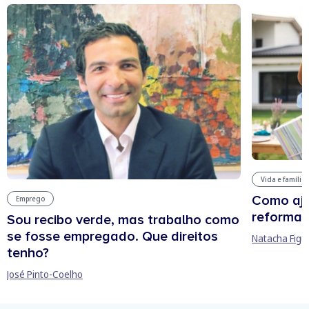
Vida e família
Como aju
Emprego
reforma 
Sou recibo verde, mas trabalho como
se fosse empregado. Que direitos
Natacha Figu
tenho?
José Pinto-Coelho