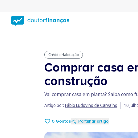
Saltar
para
conteúdo
principal
Crédito Habitação
Comprar casa em
construção
Vai comprar casa em planta? Saiba como fu
Artigo por:
Fábio Ludovino de Carvalho
10 Julh
0
Gostos
Partilhar artigo