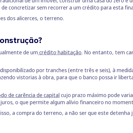
adicional de um imóvel, construir uma casa do zero é 
cil de concretizar sem recorrer a um crédito para esta fin
es dos alicerces, o terreno.
construção?
igualmente de um
crédito habitação
. No entanto, tem car
disponibilizado por tranches (entre três e seis), à medi
azendo vistorias à obra, para que o banco possa ir liber
do de carência de capital
cujo prazo máximo pode variar
 juros, o que permite algum alívio financeiro no moment
 isso, a compra do terreno, a não ser que este detenha