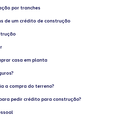
ação por tranches
s de um crédito de construção
strução
r
prar casa em planta
eguros?
ia a compra do terreno?
para pedir crédito para construção?
essoal
s