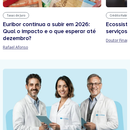
Taxas de Juro
Crédito Habit
Euribor continua a subir em 2026:
Ecossist
Qual o impacto e o que esperar até
serviços 
dezembro?
Doutor Finan
Rafael Afonso