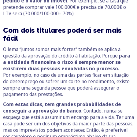
pedido e o valor do imóvel
. Por exemplo, se a casa que
pretende comprar vale 100.000€ e precisa de 70.000€ o
LTV será (70.000/100.000= 70%).
Com dois
titulares
poderá ser mais
fácil
O lema “juntos somos mais fortes” também se aplica à
questão da aprovação do crédito à habitação. Porque
para
a entidade financeira o risco é sempre menor se
existirem duas pessoas envolvidas no processo.
Por exemplo, no caso de uma das partes ficar em situação
de desemprego ou sofrer um corte no rendimento, existe
sempre uma segunda pessoa que poderá assegurar o
pagamento das prestações.
Com estas dicas, tem grandes probabilidades de
conseguir a aprovação do banco
. Contudo, nunca se
esqueça que está a assumir um encargo para a vida. Ter uma
casa pode ser um dos objetivos da maior parte das pessoas,
mas os imprevistos podem acontecer. Então, é preferível
ser cauteloso e pedir um empréstimo abaixo da sua