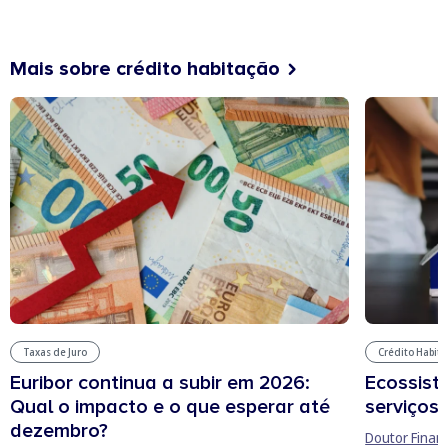
Mais sobre crédito habitação
Taxas de Juro
Crédito Habit
Euribor continua a subir em 2026:
Ecossist
Qual o impacto e o que esperar até
serviços 
dezembro?
Doutor Finan